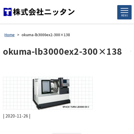
MENU
Home
>
okuma-lb3000ex2-300×138
okuma-lb3000ex2-300×138
|
2020-11-26
|