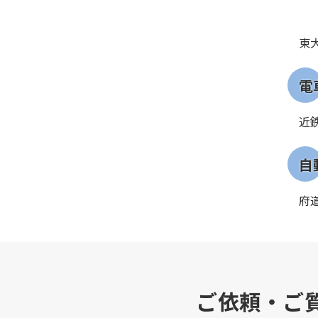
東
電
近
自
府
ご依頼・ご