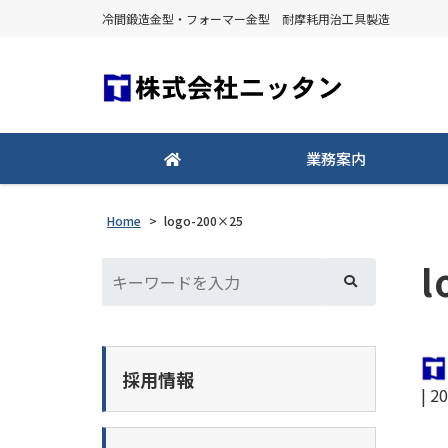
冷間鍛造金型・フォーマー金型 耐摩耗用治工具製造
業務案内
Home
>
logo-200×25
l
採用情報
|
20