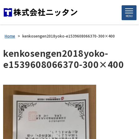
MENU
Home
>
kenkosengen2018yoko-e1539608066370-300×400
kenkosengen2018yoko-
e1539608066370-300×400