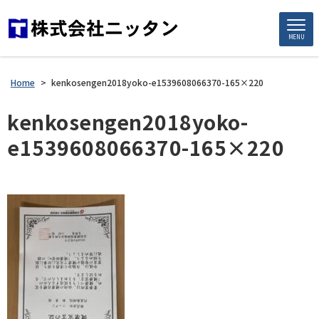
MENU
Home
>
kenkosengen2018yoko-e1539608066370-165×220
kenkosengen2018yoko-
e1539608066370-165×220