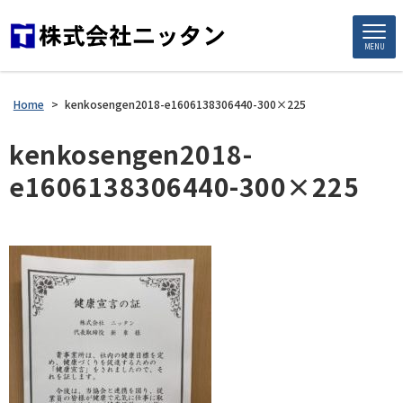
MENU
Home
>
kenkosengen2018-e1606138306440-300×225
kenkosengen2018-
e1606138306440-300×225