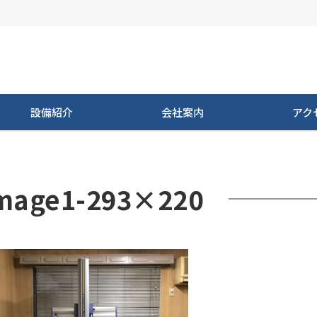
設備紹介
会社案内
アク
mage1-293×220