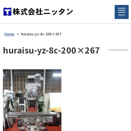
MENU
Home
>
huraisu-yz-8c-200×267
huraisu-yz-8c-200×267