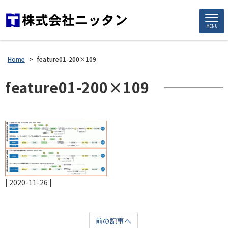
MENU
Home
>
feature01-200×109
feature01-200×109
|
2020-11-26
|
前の記事へ