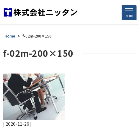
MENU
Home
>
f-02m-200×150
f-02m-200×150
|
2020-11-26
|