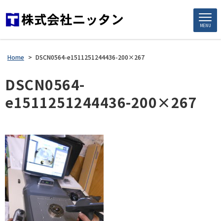
MENU
Home
>
DSCN0564-e1511251244436-200×267
DSCN0564-
e1511251244436-200×267