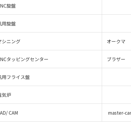
CNC旋盤
汎用旋盤
マシニング
オークマ
CNCタッピングセンター
ブラザー
汎用フライス盤
電気炉
AD/ CAM
master-c