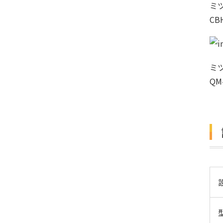
ミ
CB
ミ
QM