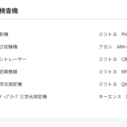
検査機
影機
ミツトヨ PH-3
さ試験機
アカシ ARK-
ントレーサー
ミツトヨ CBH-
定顕微鏡
ミツトヨ MF-
次元測定機
ミツトヨ QM
ﾝﾃﾞｨﾌﾟﾛｰﾌﾞ三次元測定機
キーエンス XM