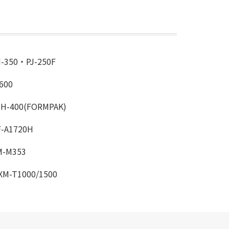
50・PJ-250F
600
400(FORMPAK)
A1720H
-M353
-T1000/1500