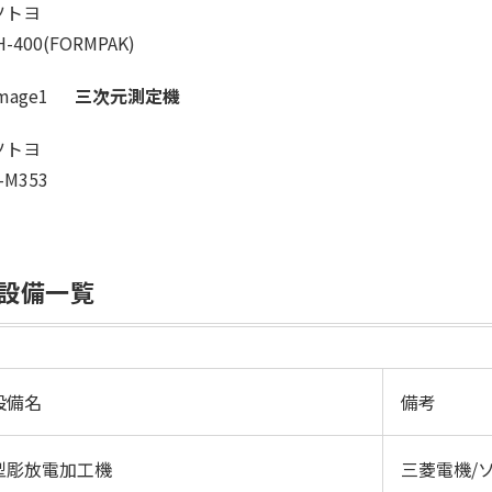
ツトヨ
H-400(FORMPAK)
三次元測定機
ツトヨ
-M353
設備一覧
設備名
備考
型彫放電加工機
三菱電機/